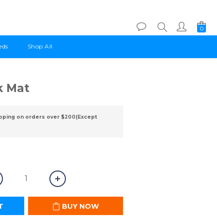
eds
Shop All
BUY NOW
k Mat
pping on orders over $200(Except
T
BUY NOW