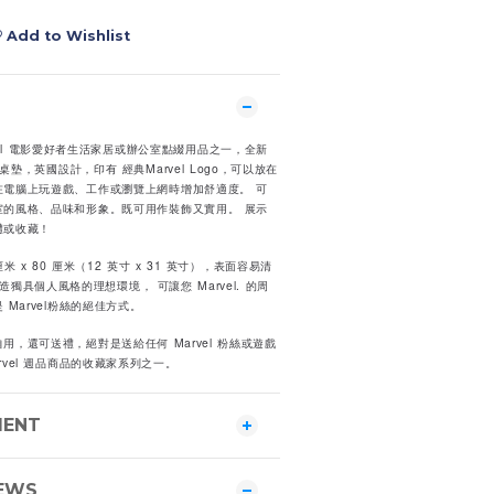
Add to Wishlist
rvel 電影愛好者生活家居或辦公室點綴用品之一，全新
戲桌墊，英國設計，印有 經典Marvel Logo，可以放在
在電腦上玩遊戲、工作或瀏覽上網時增加舒適度。 可
室的風格、品味和形象。既可用作裝飾又實用。 展示
禮或收藏！
 x 80 厘米（12 英寸 x 31 英寸），表面容易清
，打造獨具個人風格的理想環境， 可讓您 Marvel. 的周
Marvel粉絲的絕佳方式。
，還可送禮，絕對是送給任何 Marvel 粉絲或遊戲
vel 週品商品的收藏家系列之一。
MENT
EWS