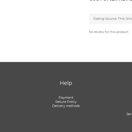
No review for this product
Help
Payment
Reture Policy
Delivery methods
Ser