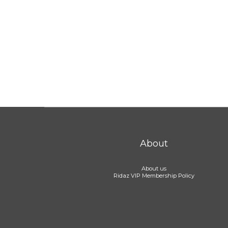
About
About us
Ridaz VIP Membership Policy