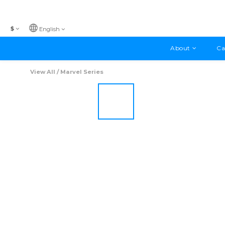
$
English
About
Ca
View All
/
Marvel Series