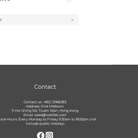
Contact
Contact us: +852 31966383
Address: One Midtown
11 Hoi Shing Rd, Tsuen Wan, Hong Kong
Email: sales@wellitec.com
vice Hours: Every Monday to Friday 9:30am to 18:00pm (not
include public holiday)