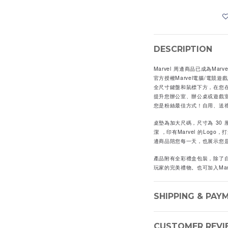
DESCRIPTION
Marvel 周邊商品已成為Ma
官方授權Marvel電腦/電競遊
全尺寸鍵盤和鼠標下方，在您
提升您辦公室、辦公桌或遊戲
您是粉絲最佳方式！自用、送
桌墊為加大尺碼，尺寸為 30 厘米
潔 ，印有Marvel 的Logo
邊商品陪您每一天，也展示您是 
產品附有全彩禮盒包裝，除了自用
玩家的完美禮物。也可加入Mar
SHIPPING & PAY
CUSTOMER REVI