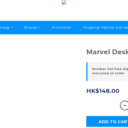
talog
Brands
Promotion
Shipping method and ne
Marvel Des
Member Get free shi
overseas) on order
HK$148.00
ADD TO CAR