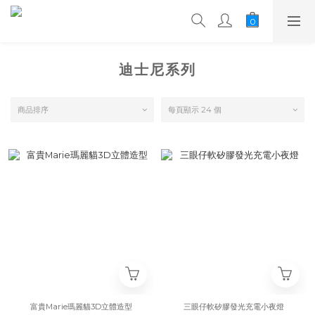
迪士尼系列
商品排序
每頁顯示 24 個
富貴Marie瑪麗貓3D立體造型
三眼仔軟矽膠發光充電小夜燈