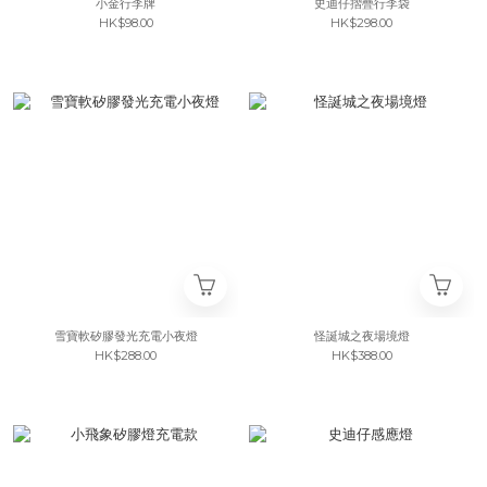
小金行李牌
史迪仔摺疊行李袋
HK$98.00
HK$298.00
雪寶軟矽膠發光充電小夜燈
怪誕城之夜場境燈
HK$288.00
HK$388.00