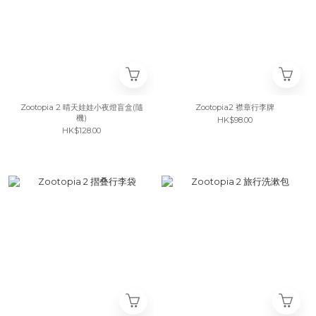
Zootopia 2 晴天娃娃小夜燈盲盒(隨
Zootopia2 襟章行李牌
機)
HK$98.00
HK$128.00