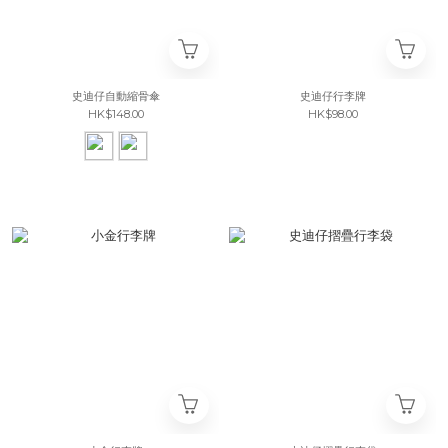
史迪仔自動縮骨傘
史迪仔行李牌
HK$148.00
HK$98.00