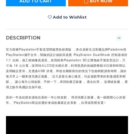
ADD TO CART
BUY NOW
Add to Wishlist
DESCRIPTION
官方授權Playstation手製造型鬧鐘黑色經典版 ，來自居家生活英國品牌Paladone與
PlayStation攜手合作，鬧鐘的設計細節與真實 PlayStation DualShock 控制器保持
1:1 比例，做工精緻像真度高，按照經典Playstation 3D立體無線手製造型設計，尺
寸為 16 公分寬，採用特大LCD背光顯示屏，利用熟悉的按鍵調整顯示日期和時間以
及鬧鐘設置等，且透過USB 供電，即使在睡眼惺忪的情況下也能輕鬆讀取時間，讓你
每天早上一醒來便充滿正能量、 活力及發出會心微笑，勾起遊戲帶來的刺激感受和輕
鬆 。 讓心每天心情放鬆、平靜一下，尋回快樂正能量 。適合自用 、送禮或收藏 ，實
用之餘作爲擺設也很不錯。
新的一年送給朋友讓他在新的一年心情放鬆， 尋回快樂正能量，過一個開開心心的新
年。 PlayStation商品的愛好者或收藏家定必喜歡 ，自用或用禮首選！