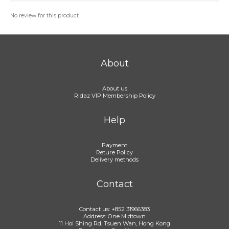
No review for this product
About
About us
Ridaz VIP Membership Policy
Help
Payment
Reture Policy
Delivery methods
Contact
Contact us: +852 31966383
Address: One Midtown
11 Hoi Shing Rd, Tsuen Wan, Hong Kong