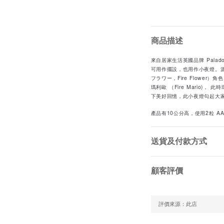
商品描述
來自居家生活英國品牌 Palado
可用作擺設，也用作小夜燈。
フラワー，Fire Flowe
瑪利歐 （Fire Mario)
下美好回憶，此小夜燈勾起大
產品有10公分高，使用2粒 A
送貨及付款方式
顧客評價