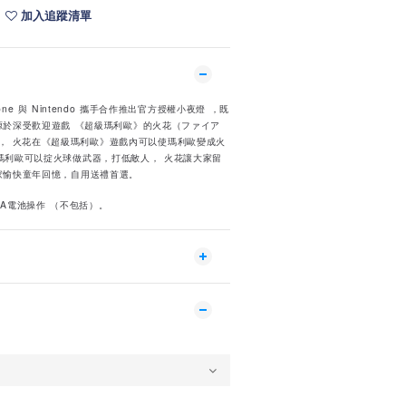
加入追蹤清單
ne 與 Nintendo 攜手合作推出官方授權小夜燈 ，既
源於深受歡迎遊戲 《超級瑪利歐》的火花（ファイア
r）角色， 火花在《超級瑪利歐》遊戲內可以使瑪利歐變成火
， 此時瑪利歐可以掟火球做武器，打低敵人， 火花讓大家留
家愉快童年回憶，自用送禮首選。
AA電池操作 （不包括）。