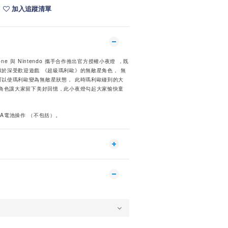
加入追蹤清單
ne 與 Nintendo 攜手合作推出官方授權小夜燈 ，既
於深受歡迎遊戲 《超級瑪利歐》的無敵星角色， 無
可以使瑪利歐變為無敵星狀態， 此時瑪利歐碰到的大
星角色讓大家留下美好回憶，此小夜燈勾起大家愉快童
AA電池操作 （不包括）。