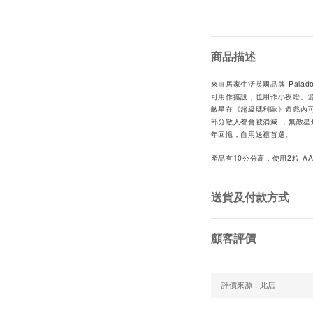
商品描述
來自居家生活英國品牌 Palado
可用作擺設，也用作小夜燈。源
敵星在《超級瑪利歐》遊戲內
部分敵人都會被消滅 ，無敵
年回憶，自用送禮首選。
產品有10公分高，使用2粒 A
送貨及付款方式
顧客評價