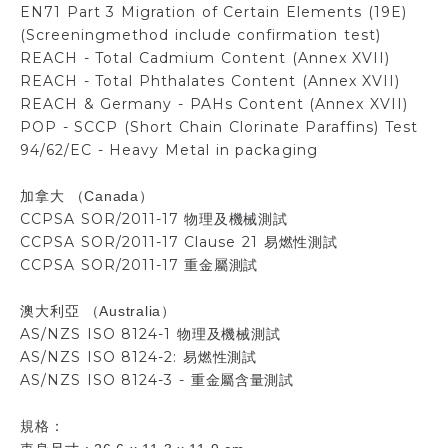
EN71 Part 3 Migration of Certain Elements (19E)
(Screeningmethod include confirmation test)
REACH - Total Cadmium Content (Annex XVII)
REACH - Total Phthalates Content (Annex XVII)
REACH & Germany - PAHs Content (Annex XVII)
POP - SCCP (Short Chain Clorinate Paraffins) Test
94/62/EC - Heavy Metal in packaging
加拿大
（
）
Canada
CCPSA SOR/2011-17
物理及機械測試
CCPSA SOR/2011-17 Clause 21
易燃性測試
CCPSA SOR/2011-17
重金屬測試
澳大利亞
（
）
Australia
AS/NZS ISO 8124-1
物理及機械測試
AS/NZS ISO 8124-2:
易燃性測試
AS/NZS ISO 8124-3 -
重金屬含量測試
規格：