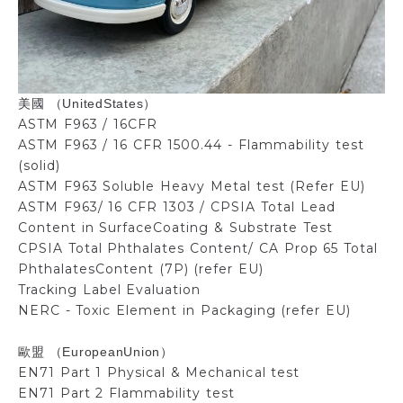
美國
（
）
UnitedStates
ASTM F963 / 16CFR
ASTM F963 / 16 CFR 1500.44 - Flammability test
(solid)
ASTM F963 Soluble Heavy Metal test (Refer EU)
ASTM F963/ 16 CFR 1303 / CPSIA Total Lead
Content in SurfaceCoating & Substrate Test
CPSIA Total Phthalates Content/ CA Prop 65 Total
PhthalatesContent (7P) (refer EU)
Tracking Label Evaluation
NERC - Toxic Element in Packaging (refer EU)
歐盟
（
）
EuropeanUnion
EN71 Part 1 Physical & Mechanical test
EN71 Part 2 Flammability test