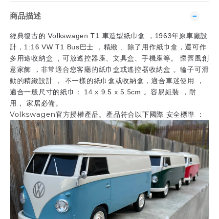
商品描述
Volkswagen T1
1963
經典復古的
車造型紙巾盒
，
年原車廠設
1:16 VW T1 Bus
計，
巴士
，精緻
、除了用作紙巾盒，還可作
多用途收納盒
，可放遙控器座、文具盒、手機座等。
懷舊風創
意家飾
，非常適合您客廳的紙巾盒或遙控器收納盒
。輪子可滑
動的精緻設計
，
不一樣的紙巾盒或收納盒，適合車迷使用
，
14 x 9.5 x 5.5cm
適合一般尺寸的紙巾：
。容易組裝
，耐
用，
家居必備。
Volkswagen
官方授權產品。產品符合以下國際
安全標準
：